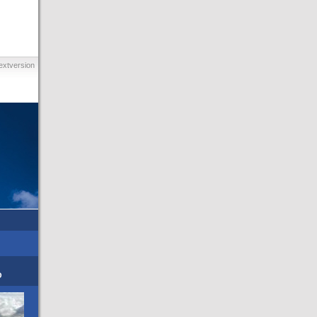
extversion
O