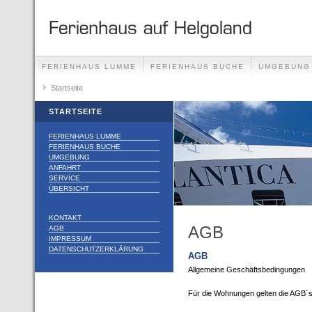
FERIENHAUS LUMME
FERIENHAUS BUCHE
UMGEBUNG
Startseite
STARTSEITE
FERIENHAUS LUMME
FERIENHAUS BUCHE
UMGEBUNG
ANFAHRT
SERVICE
ÜBERSICHT
KONTAKT
AGB
AGB
IMPRESSUM
DATENSCHUTZERKLÄRUNG
AGB
Allgemeine Geschäftsbedingungen
Für die Wohnungen gelten die AGB´