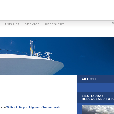
T
ANFAHRT
SERVICE
ÜBERSICHT
AKTUELL:
LILO TADDAY
HELOGOLAND FOT
s von
Walter A. Meyer Helgoland-Traumurlaub